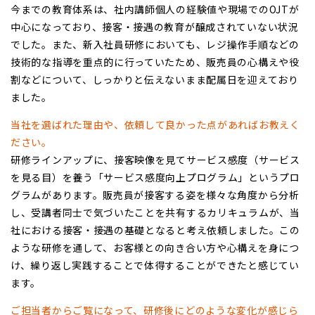
今までの教育体系は、社内講師個人の経験値や現場でのOJTが
中心になっており、接客・接遇の教育が醸成されていない状況
でした。また、新入社員研修においても、レジ操作手順などの
技術的な指導を重点的に行っていたため、販売員の心構えや役
割などについて、しっかりと伝えないまま配属日を迎えており
ました。
当社を選ばれた理由や、依頼して良かった点があればお教えく
ださい。
研修ラインアップに、接客映像を見てサービス感度（サービス
を見る目）を養う「サービス感度向上プログラム」というプロ
グラムがあります。販売員が接客する姿を様々な角度から分析
し、受講者同士で気づいたことを共有するカリキュラムが、当
社における接客・接遇の基礎となると考え依頼しました。この
ような研修を通して、お客様との向き合い方や心構えを身につ
け、繰り返し実践することで体得することができたと感じてい
ます。
ご担当者からご覧になって、研修後にどのような変化が感じら